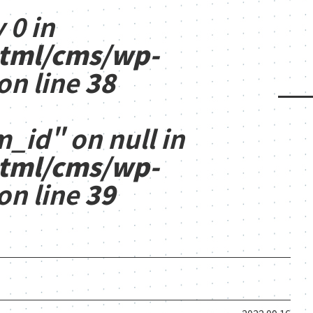
 0 in
html/cms/wp-
on line
38
m_id" on null in
html/cms/wp-
on line
39