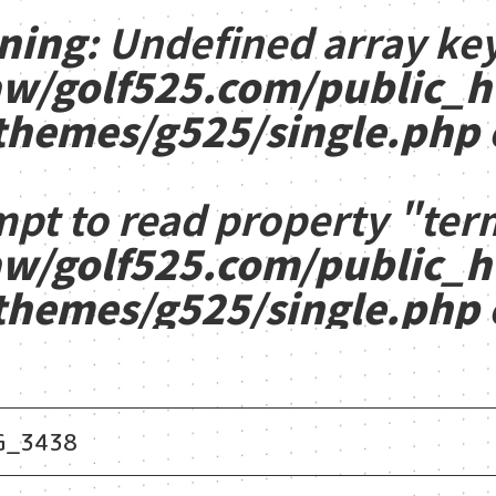
ning
: Undefined array key
w/golf525.com/public_
themes/g525/single.php
mpt to read property "ter
w/golf525.com/public_
themes/g525/single.php
G_3438