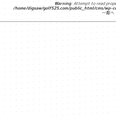
Warning
: Attempt to read prope
/home/digsaw/golf525.com/public_html/cms/wp-c
一覧へ