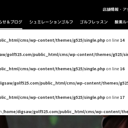
店舗情報・ア
らせ＆ブログ
シュミレーションゴルフ
ゴルフレッスン
酸素ル
知らせ
ラウンドプレイ
ログ
パーティーコース
ャンペーン
blic_html/cms/wp-content/themes/g525/single.php
on line
14
aw/golf525.com/public_html/cms/wp-content/themes/g525/si
blic_html/cms/wp-content/themes/g525/single.php
on line
16
igsaw/golf525.com/public_html/cms/wp-content/themes/g525
blic_html/cms/wp-content/themes/g525/single.php
on line
17
in
/home/digsaw/golf525.com/public_html/cms/wp-content/the