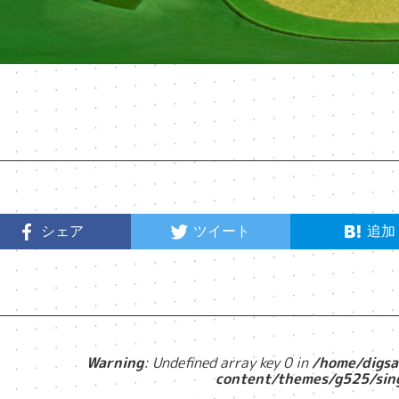
シェア
ツイート
追加
Warning
: Undefined array key 0 in
/home/digsa
content/themes/g525/sin