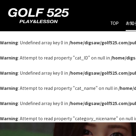
TOP
お知
お
ブ
キ
Warning
: Undefined array key 0 in
/home/digsaw/golf525.com/pu
Warning
: Attempt to read property "cat_ID" on null in
/home/digs
Warning
: Undefined array key 0 in
/home/digsaw/golf525.com/pu
Warning
: Attempt to read property "cat_name" on null in
/home/d
Warning
: Undefined array key 0 in
/home/digsaw/golf525.com/pu
Warning
: Attempt to read property "category_nicename" on null 