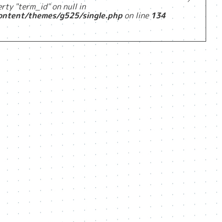
rty "term_id" on null in
ontent/themes/g525/single.php
on line
134