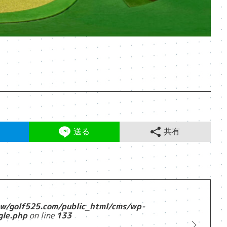
送る
共有
w/golf525.com/public_html/cms/wp-
gle.php
on line
133