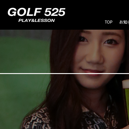
TOP
お知
お
ブ
キ