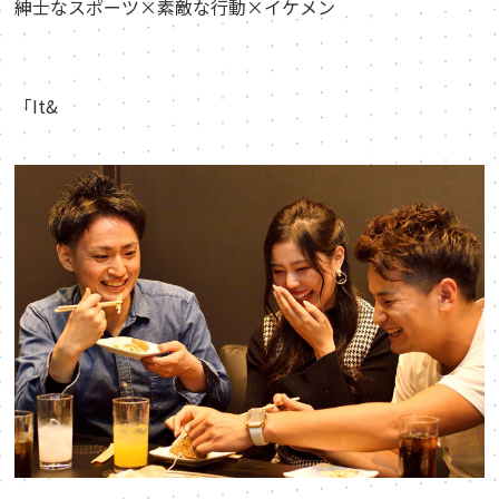
紳士なスポーツ×素敵な行動×イケメン
「It&