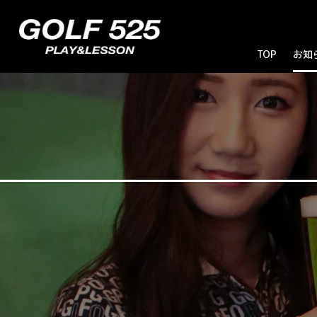
TOP
お知
お
ブ
キ