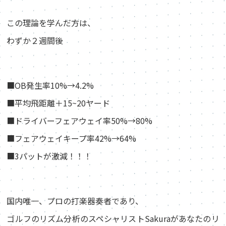
この理論を学んだ方は、
わずか２週間後
■OB発生率10%→4.2%
■平均飛距離＋15~20ヤード
■ドライバーフェアウェイ率50%→80%
■フェアウェイキープ率42%→64%
■3パットが激減！！！
国内唯一、プロの打楽器奏者であり、
ゴルフのリズム分析のスペシャリストSakuraがあなたのリ