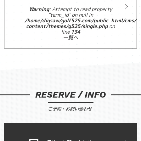
Warning
: Attempt to read property
"term_id" on null in
/home/digsaw/golf525.com/public_html/cms/w
content/themes/g525/single.php
on
line
134
一覧へ
RESERVE / INFO
ご予約・お問い合わせ