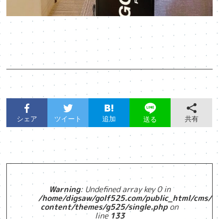
シェア
ツイート
追加
共有
送る
Warning
: Undefined array key 0 in
/home/digsaw/golf525.com/public_html/cms/w
content/themes/g525/single.php
on
line
133