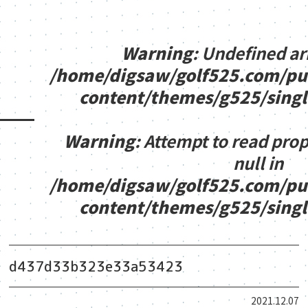
Warning
: Undefined ar
/home/digsaw/golf525.com/pu
content/themes/g525/sing
Warning
: Attempt to read pro
null in
/home/digsaw/golf525.com/pu
content/themes/g525/sing
d437d33b323e33a53423
2021.12.07