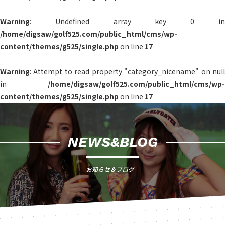
Warning
: Undefined array key 0 in
/home/digsaw/golf525.com/public_html/cms/wp-
content/themes/g525/single.php
on line
17
Warning
: Attempt to read property "category_nicename" on null
in
/home/digsaw/golf525.com/public_html/cms/wp-
content/themes/g525/single.php
on line
17
NEWS&BLOG
お知らせ＆ブログ