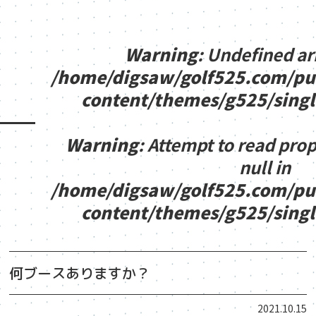
Warning
: Undefined ar
/home/digsaw/golf525.com/pu
content/themes/g525/sing
Warning
: Attempt to read pro
null in
/home/digsaw/golf525.com/pu
content/themes/g525/sing
何ブースありますか？
2021.10.15