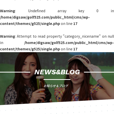
Warning
: Undefined array key 0 in
/home/digsaw/golf525.com/public_html/cms/wp-
content/themes/g525/single.php
on line
17
Warning
: Attempt to read property "category_nicename" on null
in
/home/digsaw/golf525.com/public_html/cms/wp-
content/themes/g525/single.php
on line
17
NEWS&BLOG
お知らせ＆ブログ