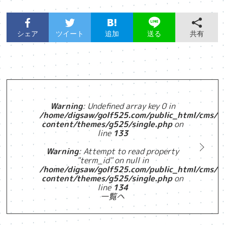
シェア
ツイート
追加
共有
送る
Warning
: Undefined array key 0 in
/home/digsaw/golf525.com/public_html/cms/w
content/themes/g525/single.php
on
line
133
Warning
: Attempt to read property
"term_id" on null in
/home/digsaw/golf525.com/public_html/cms/w
content/themes/g525/single.php
on
line
134
一覧へ