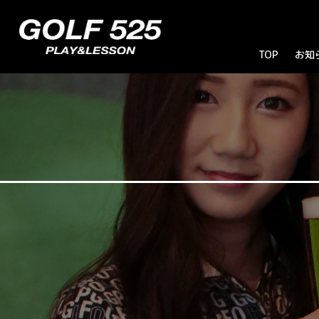
TOP
お知
お
ブ
キ