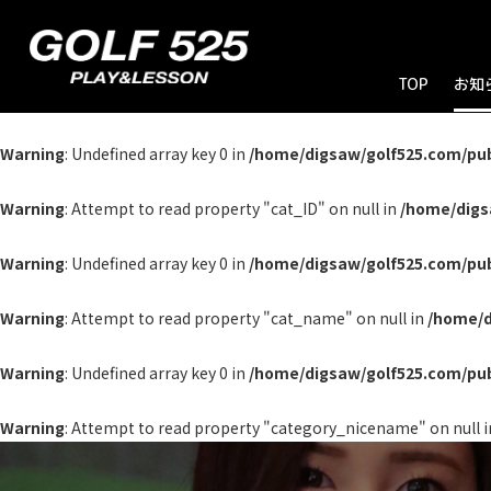
TOP
お知
お
ブ
キ
Warning
: Undefined array key 0 in
/home/digsaw/golf525.com/pu
Warning
: Attempt to read property "cat_ID" on null in
/home/digs
Warning
: Undefined array key 0 in
/home/digsaw/golf525.com/pu
Warning
: Attempt to read property "cat_name" on null in
/home/d
Warning
: Undefined array key 0 in
/home/digsaw/golf525.com/pu
Warning
: Attempt to read property "category_nicename" on null 