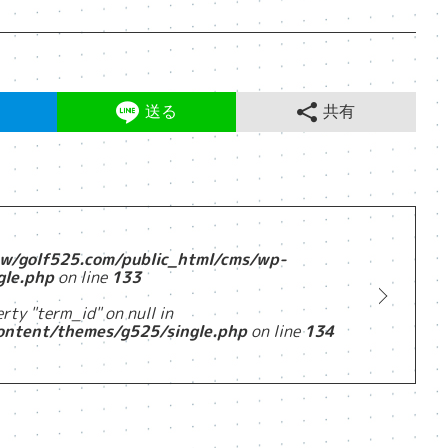
送る
共有
w/golf525.com/public_html/cms/wp-
gle.php
on line
133
rty "term_id" on null in
ontent/themes/g525/single.php
on line
134