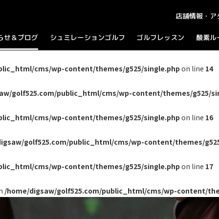
店舗情報・ア
らせ＆ブログ
シュミレーションゴルフ
ゴルフレッスン
酸素ル
知らせ
ラウンドプレイ
ログ
パーティーコース
ャンペーン
blic_html/cms/wp-content/themes/g525/single.php
on line
14
aw/golf525.com/public_html/cms/wp-content/themes/g525/si
blic_html/cms/wp-content/themes/g525/single.php
on line
16
igsaw/golf525.com/public_html/cms/wp-content/themes/g525
blic_html/cms/wp-content/themes/g525/single.php
on line
17
in
/home/digsaw/golf525.com/public_html/cms/wp-content/the