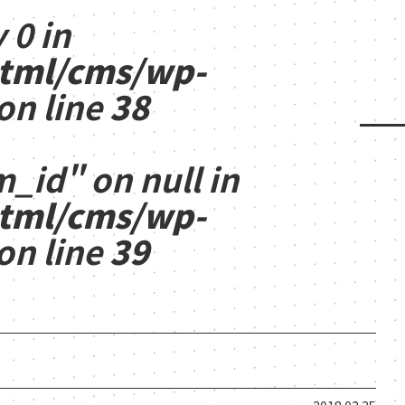
 0 in
html/cms/wp-
on line
38
m_id" on null in
html/cms/wp-
on line
39