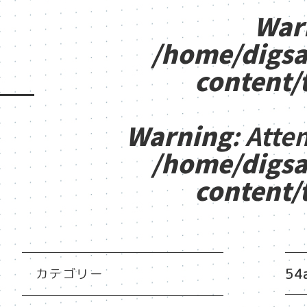
War
/home/digsa
content/
Warning
: Atte
/home/digsa
content/
54
カテゴリー