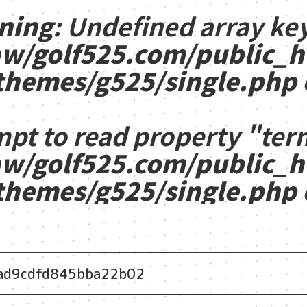
ning
: Undefined array key
w/golf525.com/public_
themes/g525/single.php
mpt to read property "ter
w/golf525.com/public_
themes/g525/single.php
ad9cdfd845bba22b02