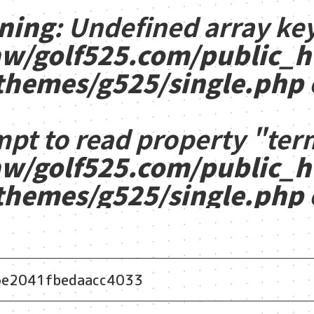
ning
: Undefined array key
w/golf525.com/public_
themes/g525/single.php
mpt to read property "ter
w/golf525.com/public_
themes/g525/single.php
6e2041fbedaacc4033