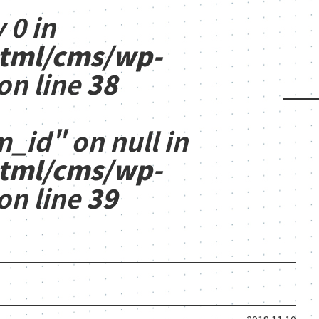
 0 in
html/cms/wp-
on line
38
m_id" on null in
html/cms/wp-
on line
39