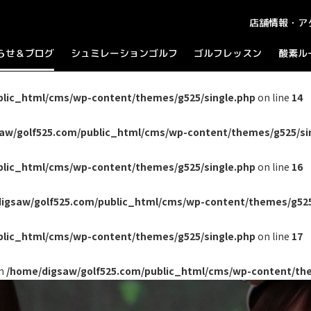
店舗情報・ア
らせ＆ブログ
シュミレーションゴルフ
ゴルフレッスン
酸素ル
知らせ
ラウンドプレイ
ログ
パーティーコース
ャンペーン
blic_html/cms/wp-content/themes/g525/single.php
on line
14
aw/golf525.com/public_html/cms/wp-content/themes/g525/si
blic_html/cms/wp-content/themes/g525/single.php
on line
16
igsaw/golf525.com/public_html/cms/wp-content/themes/g525
blic_html/cms/wp-content/themes/g525/single.php
on line
17
in
/home/digsaw/golf525.com/public_html/cms/wp-content/the