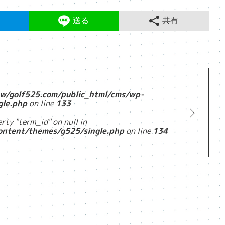
送る
共有
w/golf525.com/public_html/cms/wp-
gle.php
on line
133
rty "term_id" on null in
ontent/themes/g525/single.php
on line
134