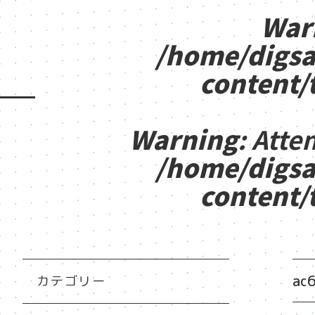
War
/home/digsa
content/
Warning
: Atte
/home/digsa
content/
ac
カテゴリー