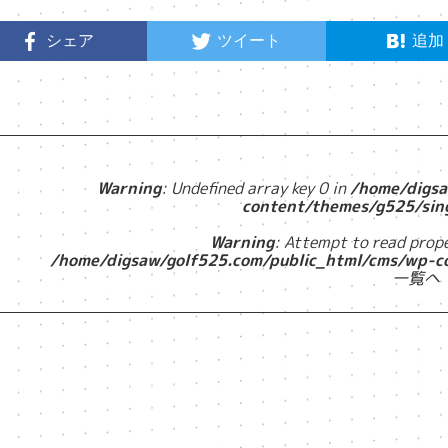
シェア
ツイート
追加
Warning
: Undefined array key 0 in
/home/digsa
content/themes/g525/sin
Warning
: Attempt to read prope
/home/digsaw/golf525.com/public_html/cms/wp-c
一覧へ