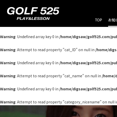
TOP
お知
お
ブ
キ
Warning
: Undefined array key 0 in
/home/digsaw/golf525.com/pu
Warning
: Attempt to read property "cat_ID" on null in
/home/digs
Warning
: Undefined array key 0 in
/home/digsaw/golf525.com/pu
Warning
: Attempt to read property "cat_name" on null in
/home/d
Warning
: Undefined array key 0 in
/home/digsaw/golf525.com/pu
Warning
: Attempt to read property "category_nicename" on null 