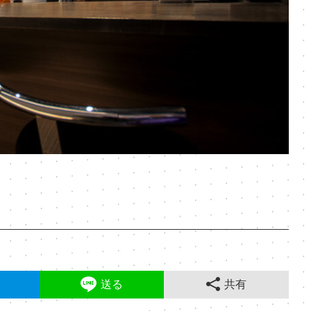
送る
共有