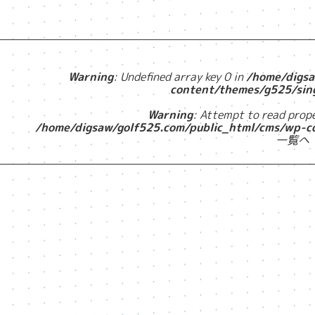
Warning
: Undefined array key 0 in
/home/digsa
content/themes/g525/sin
Warning
: Attempt to read prope
/home/digsaw/golf525.com/public_html/cms/wp-c
一覧へ