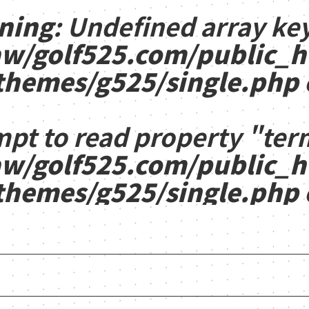
ning
: Undefined array key
w/golf525.com/public_
themes/g525/single.php
mpt to read property "ter
w/golf525.com/public_
themes/g525/single.php
1