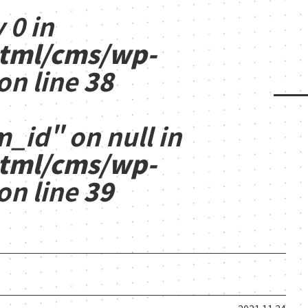
 0 in
html/cms/wp-
on line
38
m_id" on null in
html/cms/wp-
on line
39