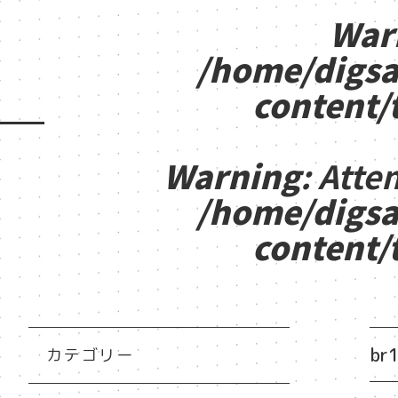
War
/home/digsa
content/
Warning
: Atte
/home/digsa
content/
br
カテゴリー