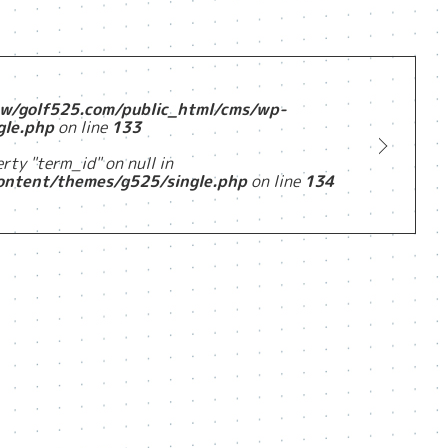
w/golf525.com/public_html/cms/wp-
gle.php
on line
133
rty "term_id" on null in
ontent/themes/g525/single.php
on line
134