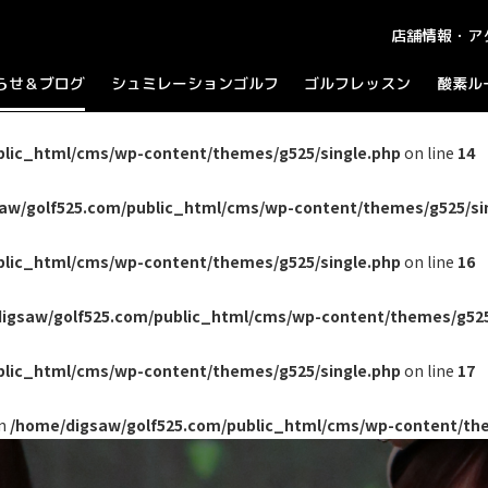
店舗情報・ア
らせ＆ブログ
シュミレーションゴルフ
ゴルフレッスン
酸素ル
知らせ
ラウンドプレイ
ログ
パーティーコース
ャンペーン
blic_html/cms/wp-content/themes/g525/single.php
on line
14
aw/golf525.com/public_html/cms/wp-content/themes/g525/si
blic_html/cms/wp-content/themes/g525/single.php
on line
16
igsaw/golf525.com/public_html/cms/wp-content/themes/g525
blic_html/cms/wp-content/themes/g525/single.php
on line
17
in
/home/digsaw/golf525.com/public_html/cms/wp-content/the