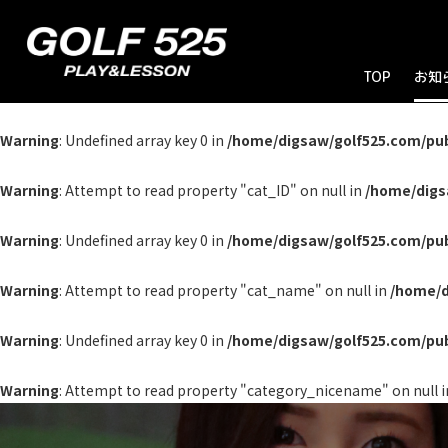
TOP
お知
お
ブ
キ
Warning
: Undefined array key 0 in
/home/digsaw/golf525.com/pu
Warning
: Attempt to read property "cat_ID" on null in
/home/digs
Warning
: Undefined array key 0 in
/home/digsaw/golf525.com/pu
Warning
: Attempt to read property "cat_name" on null in
/home/d
Warning
: Undefined array key 0 in
/home/digsaw/golf525.com/pu
Warning
: Attempt to read property "category_nicename" on null 