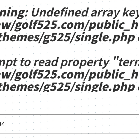
ning
: Undefined array key
w/golf525.com/public_
themes/g525/single.php
mpt to read property "ter
w/golf525.com/public_
themes/g525/single.php
04