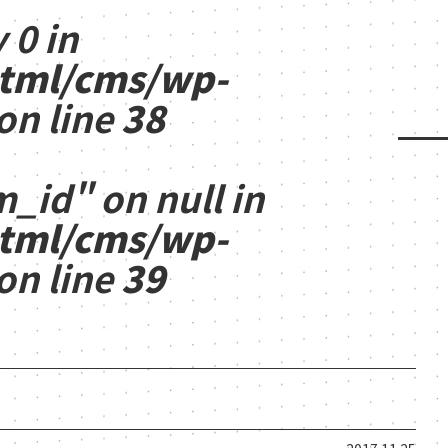
 0 in
html/cms/wp-
on line
38
m_id" on null in
html/cms/wp-
on line
39