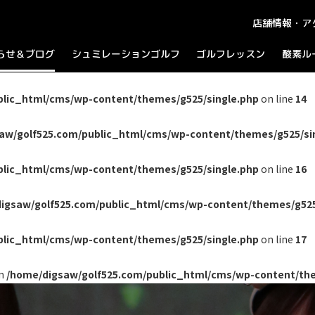
店舗情報・ア
らせ＆ブログ
シュミレーションゴルフ
ゴルフレッスン
酸素ル
知らせ
ラウンドプレイ
ログ
パーティーコース
ャンペーン
blic_html/cms/wp-content/themes/g525/single.php
on line
14
aw/golf525.com/public_html/cms/wp-content/themes/g525/si
blic_html/cms/wp-content/themes/g525/single.php
on line
16
igsaw/golf525.com/public_html/cms/wp-content/themes/g525
blic_html/cms/wp-content/themes/g525/single.php
on line
17
in
/home/digsaw/golf525.com/public_html/cms/wp-content/the