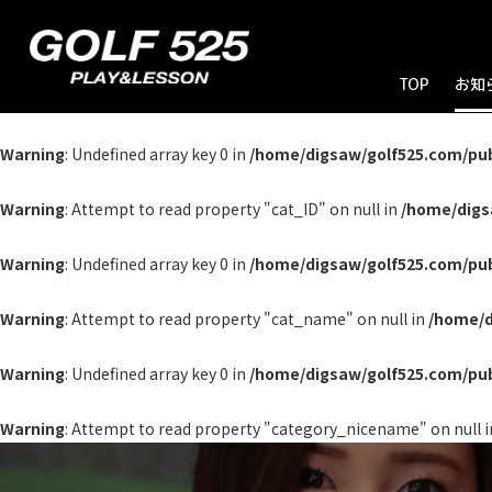
TOP
お知
お
ブ
キ
Warning
: Undefined array key 0 in
/home/digsaw/golf525.com/pu
Warning
: Attempt to read property "cat_ID" on null in
/home/digs
Warning
: Undefined array key 0 in
/home/digsaw/golf525.com/pu
Warning
: Attempt to read property "cat_name" on null in
/home/d
Warning
: Undefined array key 0 in
/home/digsaw/golf525.com/pu
Warning
: Attempt to read property "category_nicename" on null 