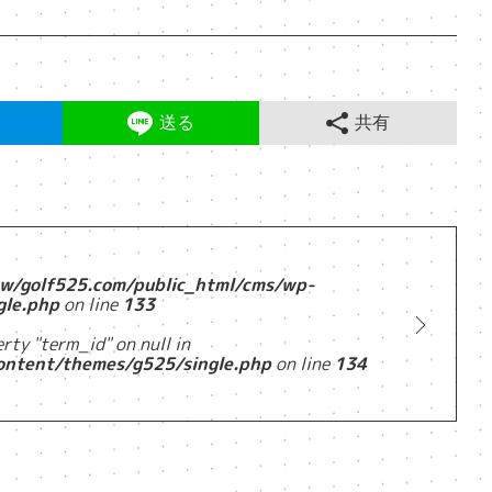
送る
共有
w/golf525.com/public_html/cms/wp-
gle.php
on line
133
rty "term_id" on null in
ontent/themes/g525/single.php
on line
134