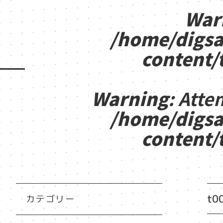
War
/home/digsa
content/
Warning
: Atte
/home/digsa
content/
t0
カテゴリー