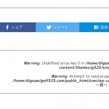
シェア
ツイート
追加
Warning
: Undefined array key 0 in
/home/digsa
content/themes/g525/sin
Warning
: Attempt to read prope
/home/digsaw/golf525.com/public_html/cms/wp-c
一覧へ